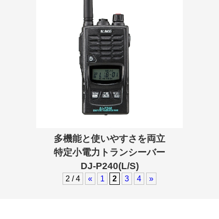
多機能と使いやすさを両立
特定小電力トランシーバー
DJ-P240(L/S)
2 / 4
«
1
2
3
4
»