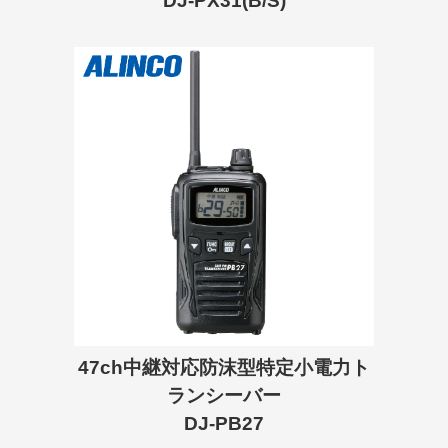
DJ-PX31(B/S)
47ch中継対応防沫型特定小電力ト
ランシーバー
DJ-PB27