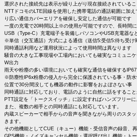
選択された接続先は表示が繰り上がり現在接続されているこ
NTTドコモのLTE回線を使用した携帯電話の通話範囲に加えて
り広い通信カバーエリアを確保し安定した通信が可能です
一度の充電で20時間以上※の使用が可能ですので、長時間
USB（Type-C）充電端子を装備しパソコンやUSB充電器
※単信（交互通話）方式による通信（送信5:受信5:待ち受け
同時通話利用など運用状況によって使用時間は異なります
騒音の大きな工事現場や工場内においても確実なコミュニケ
W出力
雨天や粉塵の多い環境においても確実な通信を確保するIP67
※防塵性IP6x粉塵の侵入から完全に保護されている事・防水性
位置で30分間没しても機器の動作に影響をおよぼさない事
同時通話に対応しており、電話のように自然に話をすること
PTT設定を「トークスイッチ」に設定すればハンズフリー
また、複数の相手との同時通話にも対応しています。
内蔵スピーカーで相手からの音声を聞きながら周りのスタッ
きます。
その他機能としてCUE（キュー）機能・受信音声の録音、
GPS機能・ノイズキャンセル機能・選択呼び出し機能・ト