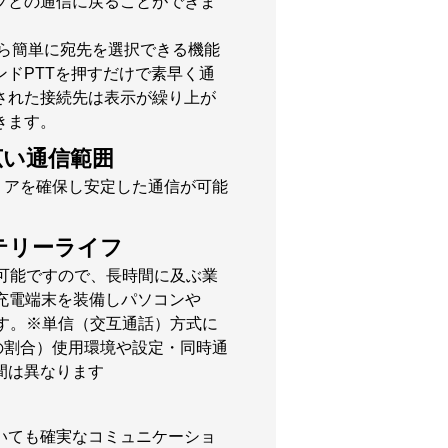
プとの通信に戻ることができま
から簡単に宛先を選択できる機能
ドPTTを押すだけで素早く通
された接続先は表示が繰り上が
きます。
広い通信範囲
ーエリアを確保し安定した通信が可能
テリーライフ
が可能ですので、長時間に及ぶ業
）充電端末を装備しパソコンや
です。※単信（交互通話）方式に
0の割合）使用環境や設定・同時通
間は異なります
いても確実なコミュニケーショ