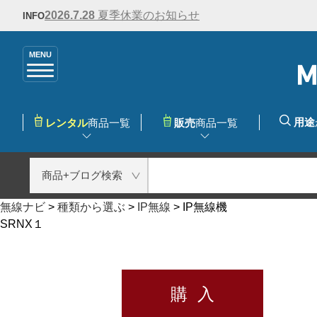
2026.7.28
夏季休業のお知らせ
INFO
MENU
用途
レンタル
商品一覧
販売
商品一覧
無線ナビ
>
種類から選ぶ
>
IP無線
>
IP無線機
SRNX１
購 入