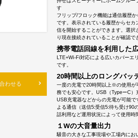
押せばスピーディーにホームグルー
す
フリップ/フロック機能は通信履歴
です。表示されている履歴からセカン
信を開始することができます。選択
り現在接続されていることが確認で
携帯電話回線を利用した
LTE+Wi-Fi対応による広いカバ
です。
20時間以上のロングバッ
合わせる
一度の充電で20時間以上※の使用
務でも安心です。USB（TypeーC
USB充電器などからの充電が可能
よる通信（送信5:受信5:待ち受け9
話利用など運用状況によって使用時
１Wの大音量出力
騒音の大きな工事現場や工場内にお