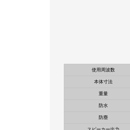
使用周波数
本体寸法
重量
防水
防塵
スピーカー出力