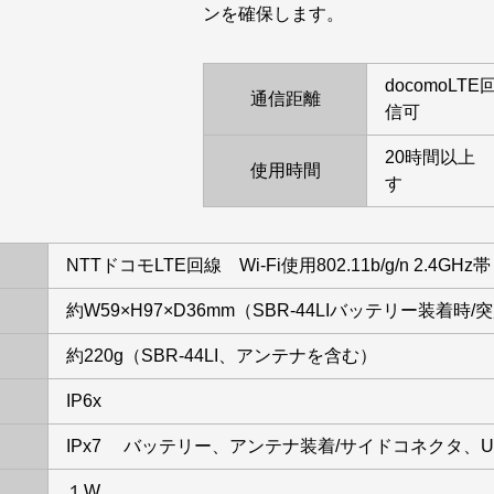
ンを確保します。
docomoL
通信距離
信可
20時間以上
使用時間
す
NTTドコモLTE回線 Wi-Fi使用802.11b/g/n 2.4GHz帯
約W59×H97×D36mm（SBR-44LIバッテリー装着時
約220g（SBR-44LI、アンテナを含む）
IP6x
IPx7 バッテリー、アンテナ装着/サイドコネクタ、
１W