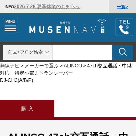
2026.7.28
夏季休業のお知らせ
一覧>
INFO
MENU
無線ナビ
>
メーカーで選ぶ
>
ALINCO
>
47ch交互通話・中継
対応 特定小電力トランシーバー
DJ-CH3(A/B/P)
購 入