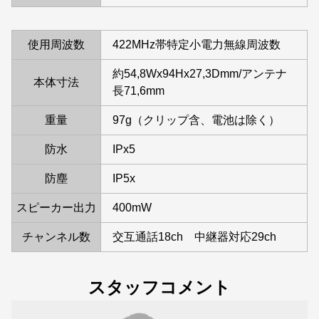
使用周波数
422MHz帯特定小電力無線周波数
約54,8Wx94Hx27,3Dmm/アンテナ
本体寸法
長71,6mm
重量
97g（クリップ含、電池は除く）
防水
IPx5
防塵
IP5x
スピーカー出力
400mW
チャンネル数
交互通話18ch 中継器対応29ch
スタッフコメント